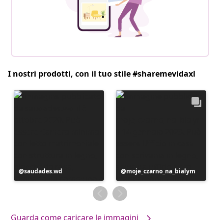
I nostri prodotti, con il tuo stile #sharemevidaxl
Post
saudades.wd
Post
moje_czarno_na_bialym
pubblicato
pubblicato
da
da
Guarda come caricare le immagini