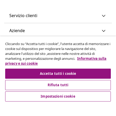
Servizio clienti
Aziende
Cliccando su “Accetta tutti i cookie”, l'utente accetta di memorizzare i
vidaXL
cookie sul dispositivo per migliorare la navigazione del sito,
analizzare l'utilizzo del sito ,assistere nelle nostre attività di
marketing, e personalizzazione degli annunci.
Informativa sulla
Scopri di più
privacy e sui cookie
Accetta tutti i cookie
Rifiuta tutti
Impostazioni cookie
© 2008-2026 vidaXL www.vidaxl.it è un negozio online di
vidaXL Marketplace International B.V.