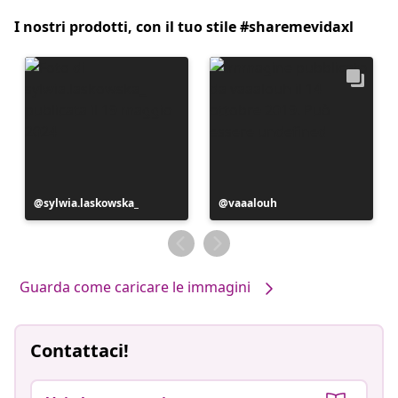
I nostri prodotti, con il tuo stile #sharemevidaxl
Post
sylwia.laskowska_
Post
vaaalouh
pubblicato
pubblicato
da
da
Guarda come caricare le immagini
Contattaci!