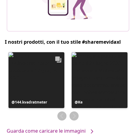
I nostri prodotti, con il tuo stile #sharemevidaxl
Post
144.kvadratmeter
Post
Ke
pubblicato
pubblicato
da
da
Guarda come caricare le immagini