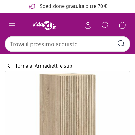
Precedente
Prossimo
Spedizione gratuita oltre 70 €
Torna a: Armadietti e stipi