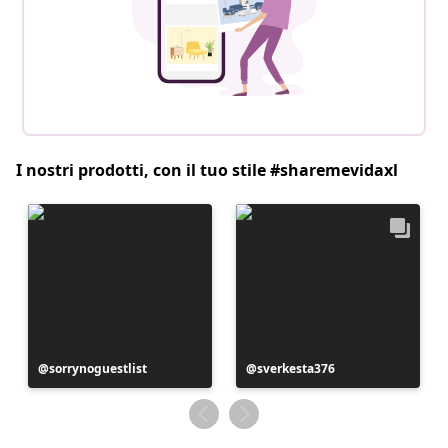
I nostri prodotti, con il tuo stile #sharemevidaxl
Post
sorrynoguestlist
Post
sverkesta376
pubblicato
pubblicato
da
da