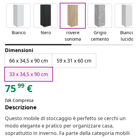
Bianco
Nero
rovere
Grigio
Bianco
sonoma
cemento
lucido
Dimensioni
66 x 34,5 x 90 cm
59 x 31 x 60 cm
33 x 34,5 x 90 cm
99
75
€
IVA Compresa
Descrizione
Questo mobile di stoccaggio è perfetto se cerchi un
modo elegante e pratico per organizzare casa,
soprattutto in inverno. Fa parte della categoria mobili