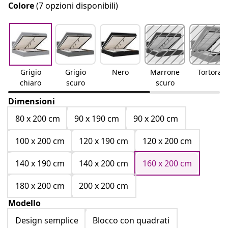
Colore
(7 opzioni disponibili)
Grigio
Grigio
Nero
Marrone
Tortora
chiaro
scuro
scuro
Dimensioni
80 x 200 cm
90 x 190 cm
90 x 200 cm
100 x 200 cm
120 x 190 cm
120 x 200 cm
140 x 190 cm
140 x 200 cm
160 x 200 cm
180 x 200 cm
200 x 200 cm
Modello
Design semplice
Blocco con quadrati