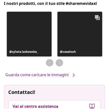
I nostri prodotti, con il tuo stile #sharemevidaxl
Post
sylwia.laskowska_
Post
vaaalouh
pubblicato
pubblicato
da
da
Guarda come caricare le immagini
Contattaci!
Vai al centro assistenza