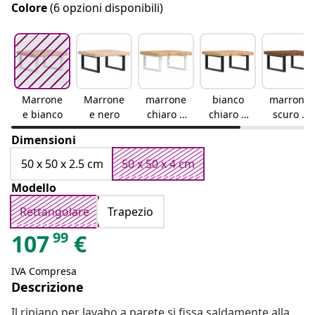
Colore
(6 opzioni disponibili)
Marrone
Marrone
marrone
bianco
marrone
e bianco
e nero
chiaro e
chiaro e
scuro e
bianco
nero
nero
Dimensioni
50 x 50 x 2.5 cm
50 x 50 x 4 cm
Modello
Rettangolare
Trapezio
99
107
€
IVA Compresa
Descrizione
Il ripiano per lavabo a parete si fissa saldamente alla