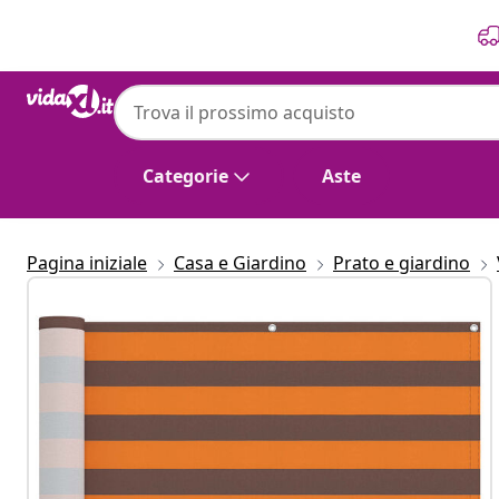
Precedente
Prossimo
vidaXL
vidaXL Schermo da balcone Arancione e M
Categorie
Aste
Pagina iniziale
Casa e Giardino
Prato e giardino