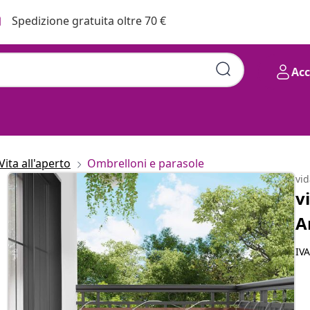
Spedizione gratuita oltre 70 €
Ac
arrone 90 x 200 cm
Vita all'aperto
Ombrelloni e parasole
vi
v
A
IV