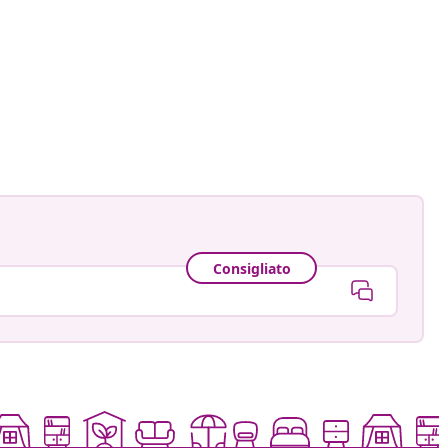
ankay
ato
Consigliato