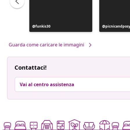
Post
funkis30
Post
picnicandpos
pubblicato
pubblicato
da
da
Guarda come caricare le immagini
Contattaci!
Vai al centro assistenza