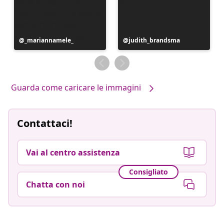
Post
_mariannamele_
Post
judith_brandsma
pubblicato
pubblicato
da
da
Guarda come caricare le immagini
Contattaci!
Vai al centro assistenza
Consigliato
Chatta con noi