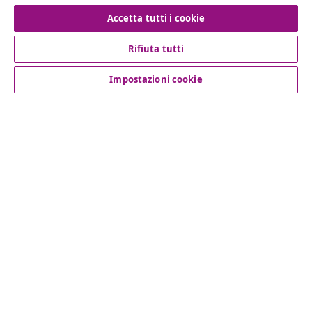
Recesso dal contratto
Accetta tutti i cookie
Rifiuta tutti
Servizio clienti
Impostazioni cookie
Aziende
vidaXL
Scopri di più
© 2008-2026 vidaXL www.vidaxl.it è un negozio online di