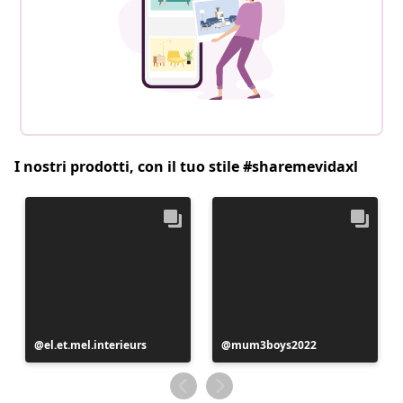
I nostri prodotti, con il tuo stile #sharemevidaxl
Post
el.et.mel.interieurs
Post
mum3boys2022
pubblicato
pubblicato
da
da