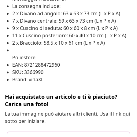
La consegna include:
2 x Divano ad angolo: 63 x 63 x 73 cm (L x P x A)
7 x Divano centrale: 59 x 63 x 73 cm (L x P x A)
9 x Cuscino di seduta: 60 x 60 x 8 cm (L x P x A)
11 x Cuscino posteriore: 60 x 40 x 10 cm (L x P x A)
2 x Bracciolo: 58,5 x 10 x 61 cm (L x P x A)
Poliestere
EAN: 8721288472960
SKU: 3366990
Brand: vidaXL
Hai acquistato un articolo e ti è piaciuto?
Carica una foto!
La tua immagine può aiutare altri clienti. Usa il link qui
sotto per iniziare.