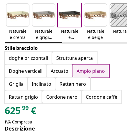
Naturale
Naturale
Naturale
Naturale
Naturale
e crema
e grigio
e
e beige
chiaro
antracite
Stile bracciolo
doghe orizzontali
Struttura aperta
Doghe verticali
Arcuato
Ampio piano
Griglia
Inclinato
Rattan nero
Rattan grigio
Cordone nero
Cordone caffè
99
625
€
IVA Compresa
Descrizione