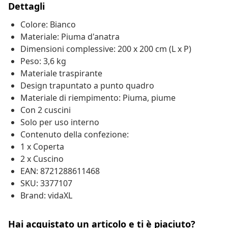
Dettagli
Colore: Bianco
Materiale: Piuma d'anatra
Dimensioni complessive: 200 x 200 cm (L x P)
Peso: 3,6 kg
Materiale traspirante
Design trapuntato a punto quadro
Materiale di riempimento: Piuma, piume
Con 2 cuscini
Solo per uso interno
Contenuto della confezione:
1 x Coperta
2 x Cuscino
EAN: 8721288611468
SKU: 3377107
Brand: vidaXL
Hai acquistato un articolo e ti è piaciuto?