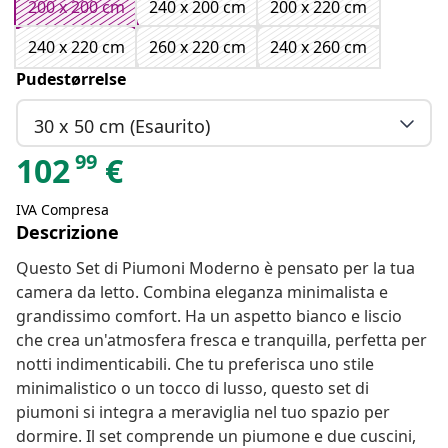
200 x 200 cm
240 x 200 cm
200 x 220 cm
240 x 220 cm
260 x 220 cm
240 x 260 cm
Pudestørrelse
30 x 50 cm (Esaurito)
99
102
€
IVA Compresa
Descrizione
Questo Set di Piumoni Moderno è pensato per la tua
camera da letto. Combina eleganza minimalista e
grandissimo comfort. Ha un aspetto bianco e liscio
che crea un'atmosfera fresca e tranquilla, perfetta per
notti indimenticabili. Che tu preferisca uno stile
minimalistico o un tocco di lusso, questo set di
piumoni si integra a meraviglia nel tuo spazio per
dormire. Il set comprende un piumone e due cuscini,