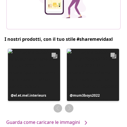
I nostri prodotti, con il tuo stile #sharemevidaxl
Post
el.et.mel.interieurs
Post
mum3boys2022
pubblicato
pubblicato
da
da
Guarda come caricare le immagini