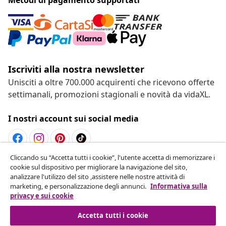
Iscriviti alla nostra newsletter
Unisciti a oltre 700.000 acquirenti che ricevono offerte
settimanali, promozioni stagionali e novità da vidaXL.
I nostri account sui social media
Cliccando su “Accetta tutti i cookie”, l'utente accetta di memorizzare i
Recesso dal contratto
cookie sul dispositivo per migliorare la navigazione del sito,
analizzare l'utilizzo del sito ,assistere nelle nostre attività di
Invia una richiesta di recesso per il tuo ordine.
marketing, e personalizzazione degli annunci.
Informativa sulla
privacy e sui cookie
Recesso dal contratto
Accetta tutti i cookie