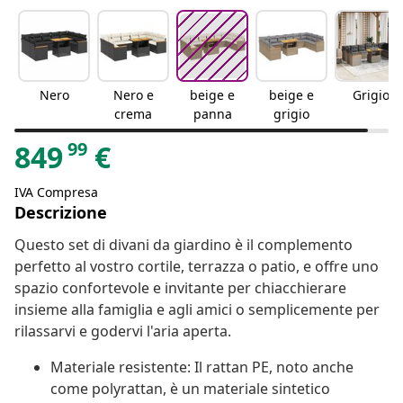
Nero
Nero e
beige e
beige e
Grigio
crema
panna
grigio
99
849
€
IVA Compresa
Descrizione
Questo set di divani da giardino è il complemento
perfetto al vostro cortile, terrazza o patio, e offre uno
spazio confortevole e invitante per chiacchierare
insieme alla famiglia e agli amici o semplicemente per
rilassarvi e godervi l'aria aperta.
Materiale resistente: Il rattan PE, noto anche
come polyrattan, è un materiale sintetico