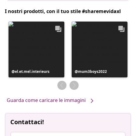
I nostri prodotti, con il tuo stile #sharemevidaxl
Post
el.et.mel.interieurs
Post
mum3boys2022
pubblicato
pubblicato
da
da
Guarda come caricare le immagini
Contattaci!