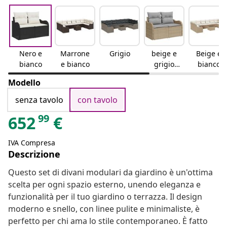
Nero e
Marrone
Grigio
beige e
Beige e
bianco
e bianco
grigio
bianco
chiaro
Modello
senza tavolo
con tavolo
99
652
€
IVA Compresa
Descrizione
Questo set di divani modulari da giardino è un'ottima
scelta per ogni spazio esterno, unendo eleganza e
funzionalità per il tuo giardino o terrazza. Il design
moderno e snello, con linee pulite e minimaliste, è
perfetto per chi ama lo stile contemporaneo. È fatto