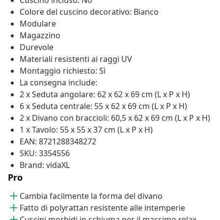
Cuscino incluso: No
Colore del cuscino decorativo: Bianco
Modulare
Magazzino
Durevole
Materiali resistenti ai raggi UV
Montaggio richiesto: Sì
La consegna include:
2 x Seduta angolare: 62 x 62 x 69 cm (L x P x H)
6 x Seduta centrale: 55 x 62 x 69 cm (L x P x H)
2 x Divano con braccioli: 60,5 x 62 x 69 cm (L x P x H)
1 x Tavolo: 55 x 55 x 37 cm (L x P x H)
EAN: 8721288348272
SKU: 3354556
Brand: vidaXL
Pro
Cambia facilmente la forma del divano
Fatto di polyrattan resistente alle intemperie
Cuscini morbidi in schiuma per il massimo relax