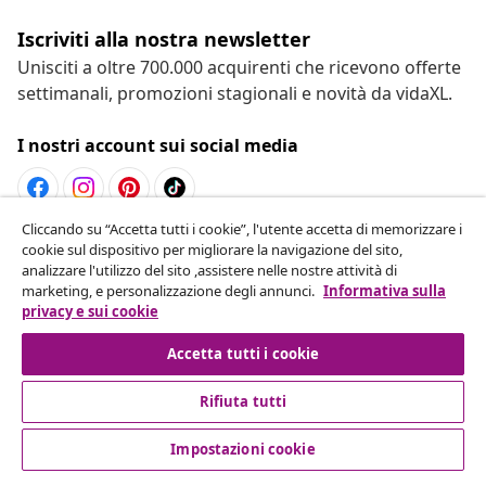
Iscriviti alla nostra newsletter
Unisciti a oltre 700.000 acquirenti che ricevono offerte
settimanali, promozioni stagionali e novità da vidaXL.
I nostri account sui social media
Cliccando su “Accetta tutti i cookie”, l'utente accetta di memorizzare i
Recesso dal contratto
cookie sul dispositivo per migliorare la navigazione del sito,
analizzare l'utilizzo del sito ,assistere nelle nostre attività di
Invia una richiesta di recesso per il tuo ordine.
marketing, e personalizzazione degli annunci.
Informativa sulla
privacy e sui cookie
Recesso dal contratto
Accetta tutti i cookie
Rifiuta tutti
Servizio clienti
Impostazioni cookie