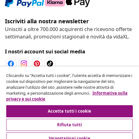
Iscriviti alla nostra newsletter
Unisciti a oltre 700.000 acquirenti che ricevono offerte
settimanali, promozioni stagionali e novità da vidaXL.
I nostri account sui social media
Cliccando su “Accetta tutti i cookie”, l'utente accetta di memorizzare i
Recesso dal contratto
cookie sul dispositivo per migliorare la navigazione del sito,
analizzare l'utilizzo del sito ,assistere nelle nostre attività di
Invia una richiesta di recesso per il tuo ordine.
marketing, e personalizzazione degli annunci.
Informativa sulla
privacy e sui cookie
Recesso dal contratto
Accetta tutti i cookie
Rifiuta tutti
Servizio clienti
Impostazioni cookie