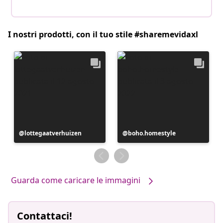
I nostri prodotti, con il tuo stile #sharemevidaxl
Post
lottegaatverhuizen
Post
boho.homestyle
pubblicato
pubblicato
da
da
Guarda come caricare le immagini
Contattaci!