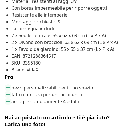
Materiali resistenti ai raggi UV
Con borsa impermeabile per riporre oggetti
Resistente alle intemperie
Montaggio richiesto: Sì
La consegna include:
2 x Sedile centrale: 55 x 62 x 69 cm (L x P x A)
2 x Divano con braccioli: 62 x 62 x 69 cm (L x P x A)
1 x Tavolo da giardino: 55 x 55 x 37 cm (L x P x A)
EAN: 8721288364517
SKU: 3356180
Brand: vidaXL
Pro
pezzi personalizzabili per il tuo spazio
fatto con cura per un tocco unico
accoglie comodamente 4 adulti
Hai acquistato un articolo e ti è piaciuto?
Carica una foto!