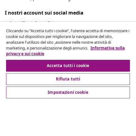
I nostri account sui social media
Cliccando su “Accetta tutti i cookie”, l'utente accetta di memorizzare i
cookie sul dispositivo per migliorare la navigazione del sito,
Recesso dal contratto
analizzare l'utilizzo del sito ,assistere nelle nostre attività di
marketing, e personalizzazione degli annunci.
Informativa sulla
Invia una richiesta di recesso per il tuo ordine.
privacy e sui cookie
Recesso dal contratto
Accetta tutti i cookie
Rifiuta tutti
Servizio clienti
Impostazioni cookie
Aziende
vidaXL