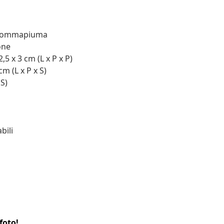
: Gommapiuma
one
5 x 3 cm (L x P x P)
m (L x P x S)
 S)
bili
foto!