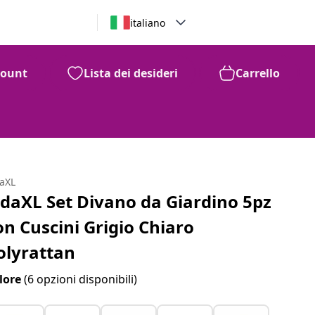
italiano
count
Lista dei desideri
Carrello
daXL
idaXL Set Divano da Giardino 5pz
on Cuscini Grigio Chiaro
olyrattan
lore
(6 opzioni disponibili)