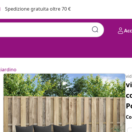
Spedizione gratuita oltre 70 €
Ac
giardino
vi
v
c
P
Co