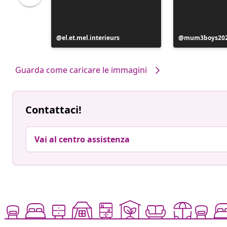
Post
el.et.mel.interieurs
Post
mum3boys20
pubblicato
pubblicato
da
da
Guarda come caricare le immagini
Contattaci!
Vai al centro assistenza