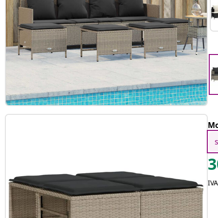
Mo
3
IV