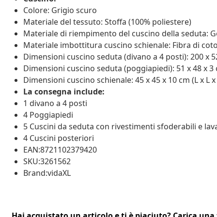
Colore: Grigio scuro
Materiale del tessuto: Stoffa (100% poliestere)
Materiale di riempimento del cuscino della seduta
Materiale imbottitura cuscino schienale: Fibra di cot
Dimensioni cuscino seduta (divano a 4 posti): 200 x 52,
Dimensioni cuscino seduta (poggiapiedi): 51 x 48 x 3 c
Dimensioni cuscino schienale: 45 x 45 x 10 cm (L x L x
La consegna include:
1 divano a 4 posti
4 Poggiapiedi
5 Cuscini da seduta con rivestimenti sfoderabili e lava
4 Cuscini posteriori
EAN:8721102379420
SKU:3261562
Brand:vidaXL
Hai acquistato un articolo e ti è piaciuto? Carica una 