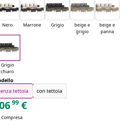
Nero
Marrone
Grigio
beige e
beige e
grigio
panna
Grigio
chiaro
dello
senza tettoia
con tettoia
99
06
€
A Compresa