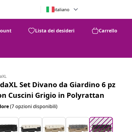
italiano
count
Lista dei desideri
Carrello
99
433
€
daXL
idaXL Set Divano da Giardino 6 pz
on Cuscini Grigio in Polyrattan
lore
(7 opzioni disponibili)