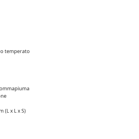
tro temperato
: Gommapiuma
one
 (L x L x S)