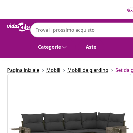
Precedente
Prossimo
vidaXL
vidaXL Set Divano da Giardino 6 pz con Cus
Categorie
Aste
Pagina iniziale
Mobili
Mobili da giardino
Set da 