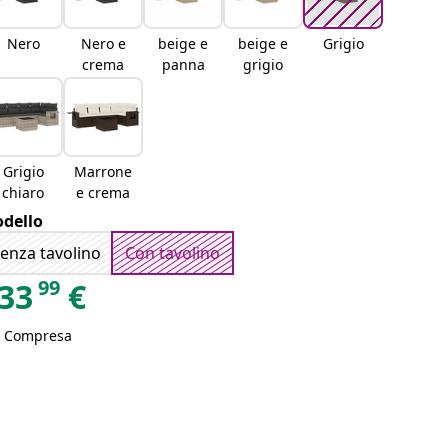
Nero
Nero e
beige e
beige e
Grigio
crema
panna
grigio
Grigio
Marrone
chiaro
e crema
dello
enza tavolino
Con tavolino
99
33
€
A Compresa