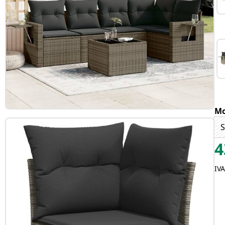
Mo
S
4
IV