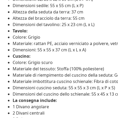
Dimensioni sedile: 55 x 55 cm (L x P)
Altezza della seduta da terra: 37 cm
Altezza del bracciolo da terra: 55 cm
Dimensioni del tavolino: 25 x 23 cm (L x L)
Tavolo:
Colore: Grigio
Materiale: rattan PE, acciaio verniciato a polvere, ve
Dimensioni: 55 x 55 x 37 cm (L x L x A)
Cuscino:
Colore: Grigio scuro
Materiale del tessuto: Stoffa (100% poliestere)
Materiale di riempimento del cuscino della seduta
Materiale imbottitura cuscino schienale: Fibra di cot
Dimensioni cuscino seduta: 55 x 55 x 3 cm (L x P x S)
Dimensioni del cuscino dello schienale: 55 x 45 x 13 cm
La consegna include:
1 Divano angolare
2 Divani centrali