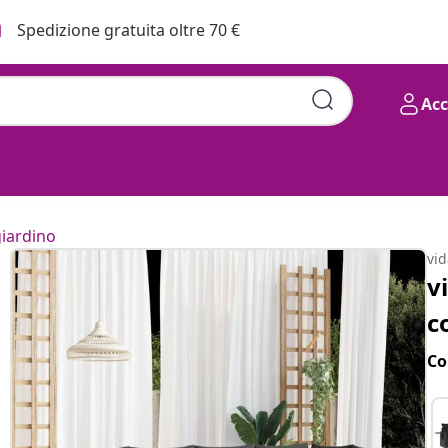
Spedizione gratuita oltre 70 €
Ac
cini Grigio in Polyrattan
giardino
vi
v
c
Co