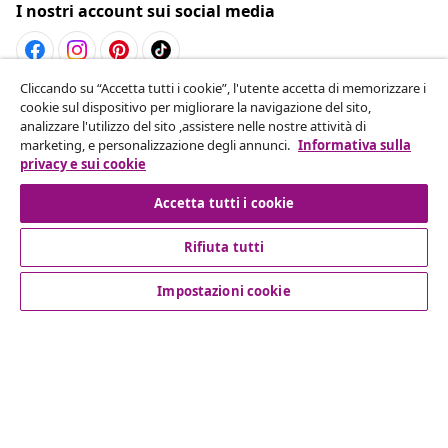
I nostri account sui social media
Cliccando su “Accetta tutti i cookie”, l'utente accetta di memorizzare i
Recesso dal contratto
cookie sul dispositivo per migliorare la navigazione del sito,
analizzare l'utilizzo del sito ,assistere nelle nostre attività di
Invia una richiesta di recesso per il tuo ordine.
marketing, e personalizzazione degli annunci.
Informativa sulla
privacy e sui cookie
Recesso dal contratto
Accetta tutti i cookie
Rifiuta tutti
Servizio clienti
Impostazioni cookie
Aziende
vidaXL
Scopri di più