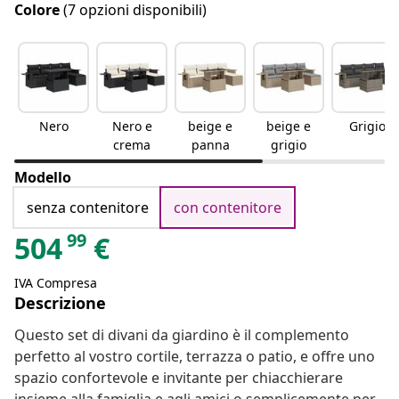
Colore
(7 opzioni disponibili)
Nero
Nero e
beige e
beige e
Grigio
crema
panna
grigio
Modello
senza contenitore
con contenitore
99
504
€
IVA Compresa
Descrizione
Questo set di divani da giardino è il complemento
perfetto al vostro cortile, terrazza o patio, e offre uno
spazio confortevole e invitante per chiacchierare