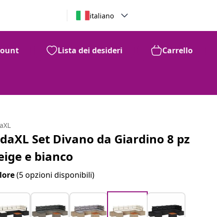
italiano
count
Lista dei desideri
Carrello
daXL
idaXL Set Divano da Giardino 8 pz
eige e bianco
lore
(5 opzioni disponibili)