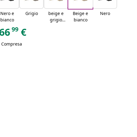
Nero e
Grigio
beige e
Beige e
Nero
bianco
grigio
bianco
chiaro
99
66
€
A Compresa