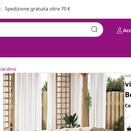
Spedizione gratuita oltre 70 €
Ac
giardino
vi
v
B
Co