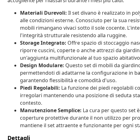
accogliente per rilassarsi durante i mesi più caldi.
Materiali Durevoli:
Il set divano è realizzato in po
alle condizioni esterne. Conosciuto per la sua resis
mobili rimangano vivaci sotto il sole cocente. L'inte
l'integrità strutturale resistendo alla ruggine.
Storage Integrato:
Offre spazio di stoccaggio nasc
riporre cuscini, coperte o anche attrezzi da giardi
un'aggiunta multifunzionale al tuo spazio abitativo
Design Modulare:
Questo set di mobili da giardino
permettendoti di adattarne la configurazione in bas
garantendo flessibilità e comodità d'uso.
Piedi Regolabili:
La funzione dei piedi regolabili c
irregolari mantenendo una posizione di seduta stabil
contesto.
Manutenzione Semplice:
La cura per questo set è 
coperture protettive durante il non utilizzo per p
mantiene il set attraente e funzionante per ogni st
Dettagli