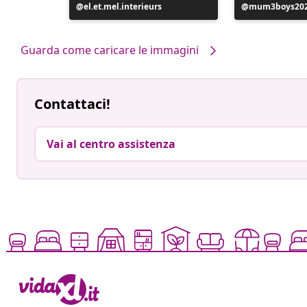
Post
el.et.mel.interieurs
Post
mum3boys20
pubblicato
pubblicato
da
da
Guarda come caricare le immagini
Contattaci!
Vai al centro assistenza