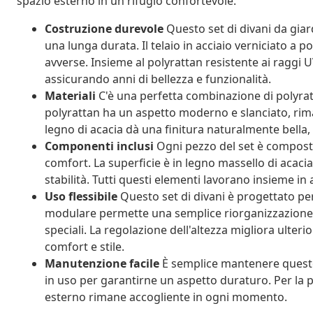
spazio esterno in un rifugio confortevole.
Costruzione durevole
Questo set di divani da giar
una lunga durata. Il telaio in acciaio verniciato a p
avverse. Insieme al polyrattan resistente ai raggi 
assicurando anni di bellezza e funzionalità.
Materiali
C'è una perfetta combinazione di polyratt
polyrattan ha un aspetto moderno e slanciato, riman
legno di acacia dà una finitura naturalmente bella
Componenti inclusi
Ogni pezzo del set è composto
comfort. La superficie è in legno massello di acacia
stabilità. Tutti questi elementi lavorano insieme in a
Uso flessibile
Questo set di divani è progettato per
modulare permette una semplice riorganizzazione, 
speciali. La regolazione dell'altezza migliora ulter
comfort e stile.
Manutenzione facile
È semplice mantenere questo
in uso per garantirne un aspetto duraturo. Per la pu
esterno rimane accogliente in ogni momento.