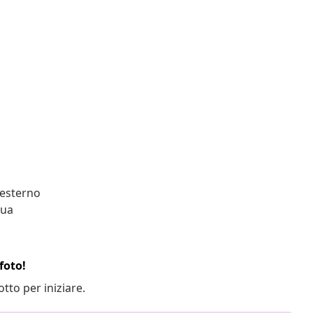
 esterno
qua
foto!
otto per iniziare.