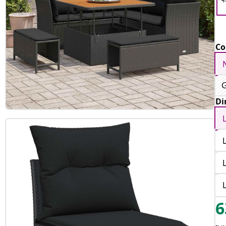
Co
G
Di
6