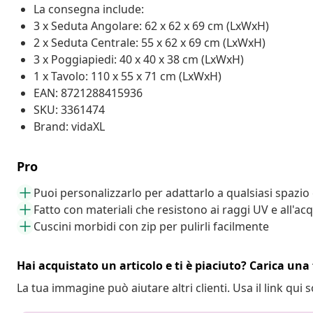
La consegna include:
3 x Seduta Angolare: 62 x 62 x 69 cm (LxWxH)
2 x Seduta Centrale: 55 x 62 x 69 cm (LxWxH)
3 x Poggiapiedi: 40 x 40 x 38 cm (LxWxH)
1 x Tavolo: 110 x 55 x 71 cm (LxWxH)
EAN: 8721288415936
SKU: 3361474
Brand: vidaXL
Pro
Puoi personalizzarlo per adattarlo a qualsiasi spazio
Fatto con materiali che resistono ai raggi UV e all'ac
Cuscini morbidi con zip per pulirli facilmente
Hai acquistato un articolo e ti è piaciuto? Carica una 
La tua immagine può aiutare altri clienti. Usa il link qui s