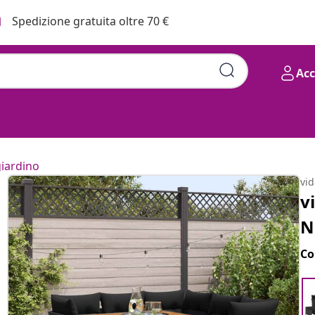
Spedizione gratuita oltre 70 €
Ac
giardino
vi
v
N
Co