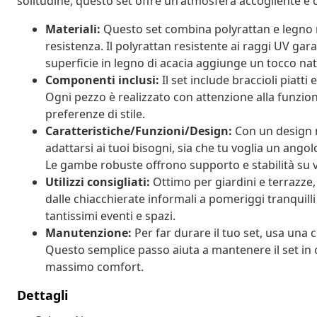
solitudine, questo set offre un'atmosfera accogliente e 
Materiali:
Questo set combina polyrattan e legno m
resistenza. Il polyrattan resistente ai raggi UV gar
superficie in legno di acacia aggiunge un tocco nat
Componenti inclusi:
Il set include braccioli piatt
Ogni pezzo è realizzato con attenzione alla funziona
preferenze di stile.
Caratteristiche/Funzioni/Design:
Con un design m
adattarsi ai tuoi bisogni, sia che tu voglia un ang
Le gambe robuste offrono supporto e stabilità su va
Utilizzi consigliati:
Ottimo per giardini e terrazze,
dalle chiacchierate informali a pomeriggi tranquilli s
tantissimi eventi e spazi.
Manutenzione:
Per far durare il tuo set, usa una 
Questo semplice passo aiuta a mantenere il set in 
massimo comfort.
Dettagli