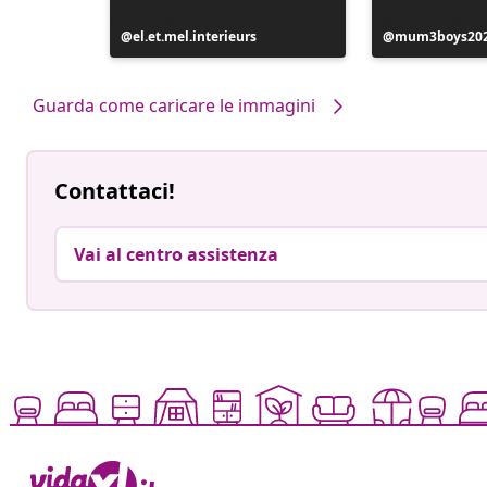
Post
el.et.mel.interieurs
Post
mum3boys20
pubblicato
pubblicato
da
da
Guarda come caricare le immagini
Contattaci!
Vai al centro assistenza