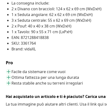
La consegna include:
2 x Divano con braccioli: 124 x 62 x 69 cm (WxDxH)
1 x Seduta angolare: 62 x 62 x 69 cm (WxDxH)
3 x Seduta centrale: 55 x 62 x 69 cm (WxDxH)
2 x Pouf: 40 x 40 x 38 cm (WxDxH)
1 x Tavolo: 90 x 55 x 71 cm (LxPxH)
EAN: 8721288418838
SKU: 3361764
Brand: vidaXL
Pro
Facile da sistemare come vuoi
Ottima fattezza per una lunga durata
Resta stabile anche su terreni irregolari
Hai acquistato un articolo e ti è piaciuto? Carica una 
La tua immagine può aiutare altri clienti. Usa il link qui s