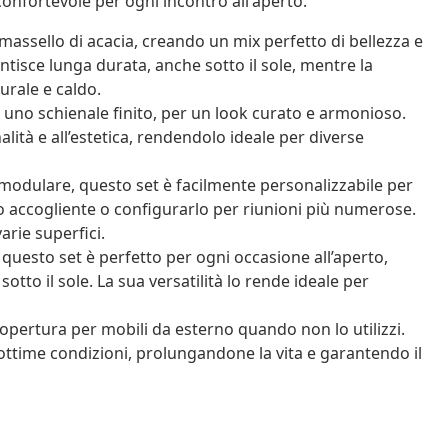
confortevole per ogni incontro all'aperto.
assello di acacia, creando un mix perfetto di bellezza e
antisce lunga durata, anche sotto il sole, mentre la
urale e caldo.
i e uno schienale finito, per un look curato e armonioso.
lità e all’estetica, rendendolo ideale per diverse
odulare, questo set è facilmente personalizzabile per
olo accogliente o configurarlo per riunioni più numerose.
rie superfici.
 questo set è perfetto per ogni occasione all’aperto,
otto il sole. La sua versatilità lo rende ideale per
copertura per mobili da esterno quando non lo utilizzi.
ottime condizioni, prolungandone la vita e garantendo il