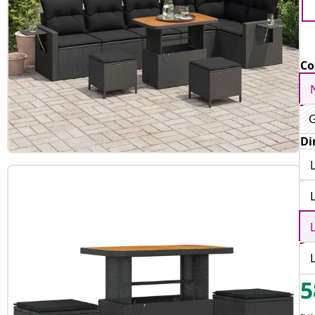
Co
G
Di
5