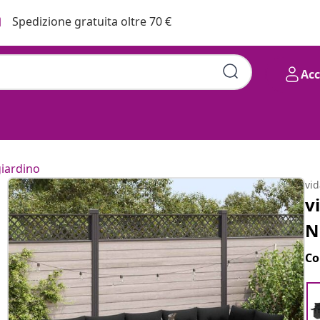
Spedizione gratuita oltre 70 €
Ac
giardino
vi
v
N
Co