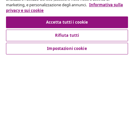
Invia una richiesta di recesso per il tuo ordine.
marketing, e personalizzazione degli annunci.
Informativa sulla
privacy e sui cookie
Recesso dal contratto
Accetta tutti i cookie
Rifiuta tutti
Servizio clienti
Impostazioni cookie
Aziende
vidaXL
Scopri di più