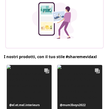
I nostri prodotti, con il tuo stile #sharemevidaxl
Post
el.et.mel.interieurs
Post
mum3boys2022