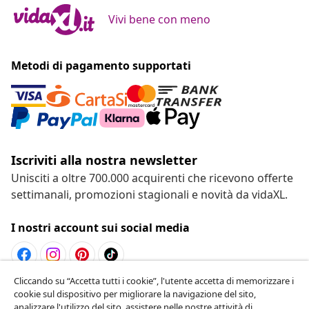
Vivi bene con meno
Metodi di pagamento supportati
Iscriviti alla nostra newsletter
Unisciti a oltre 700.000 acquirenti che ricevono offerte
settimanali, promozioni stagionali e novità da vidaXL.
I nostri account sui social media
Cliccando su “Accetta tutti i cookie”, l'utente accetta di memorizzare i
Recesso dal contratto
cookie sul dispositivo per migliorare la navigazione del sito,
analizzare l'utilizzo del sito ,assistere nelle nostre attività di