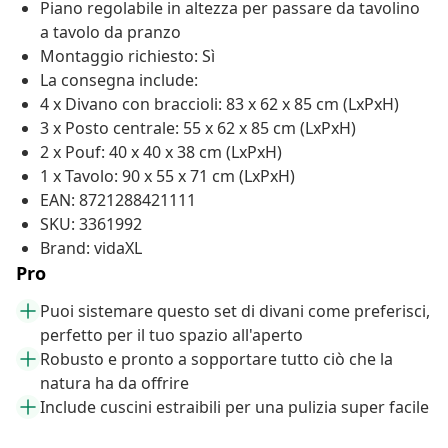
Piano regolabile in altezza per passare da tavolino
a tavolo da pranzo
Montaggio richiesto: Sì
La consegna include:
4 x Divano con braccioli: 83 x 62 x 85 cm (LxPxH)
3 x Posto centrale: 55 x 62 x 85 cm (LxPxH)
2 x Pouf: 40 x 40 x 38 cm (LxPxH)
1 x Tavolo: 90 x 55 x 71 cm (LxPxH)
EAN: 8721288421111
SKU: 3361992
Brand: vidaXL
Pro
Puoi sistemare questo set di divani come preferisci,
perfetto per il tuo spazio all'aperto
Robusto e pronto a sopportare tutto ciò che la
natura ha da offrire
Include cuscini estraibili per una pulizia super facile