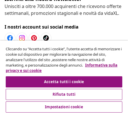
Unisciti a oltre 700.000 acquirenti che ricevono offerte
settimanali, promozioni stagionali e novità da vidaXL.
I nostri account sui social media
Cliccando su “Accetta tutti i cookie”, l'utente accetta di memorizzare i
Recesso dal contratto
cookie sul dispositivo per migliorare la navigazione del sito,
analizzare l'utilizzo del sito ,assistere nelle nostre attività di
Invia una richiesta di recesso per il tuo ordine.
marketing, e personalizzazione degli annunci.
Informativa sulla
privacy e sui cookie
Recesso dal contratto
Accetta tutti i cookie
Rifiuta tutti
Servizio clienti
Impostazioni cookie
Aziende