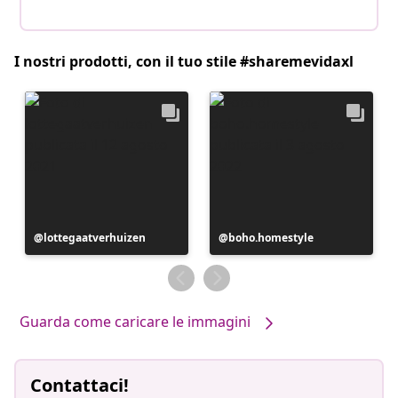
I nostri prodotti, con il tuo stile #sharemevidaxl
Post
lottegaatverhuizen
Post
boho.homestyle
pubblicato
pubblicato
da
da
Guarda come caricare le immagini
Contattaci!