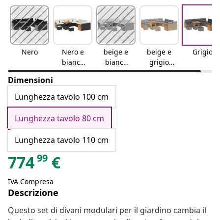
Nero
Nero e
beige e
beige e
Grigio
bianco
bianco
grigio
crema
crema
chiaro
Dimensioni
Lunghezza tavolo 100 cm
Lunghezza tavolo 80 cm
Lunghezza tavolo 110 cm
99
774
€
IVA Compresa
Descrizione
Questo set di divani modulari per il giardino cambia il