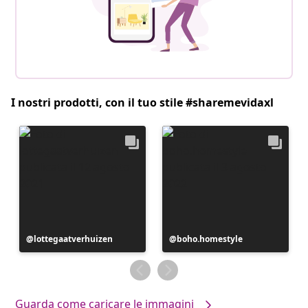
I nostri prodotti, con il tuo stile #sharemevidaxl
Post
lottegaatverhuizen
Post
boho.homestyle
pubblicato
pubblicato
da
da
Guarda come caricare le immagini