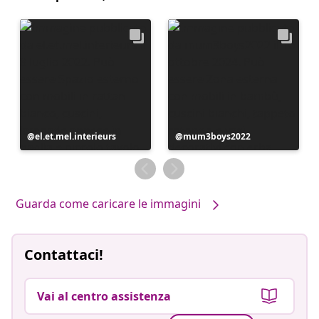
Post
el.et.mel.interieurs
Post
mum3boys2022
pubblicato
pubblicato
da
da
Guarda come caricare le immagini
Contattaci!
Vai al centro assistenza