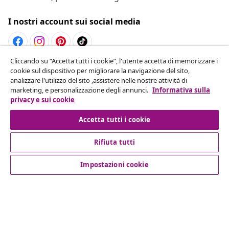
I nostri account sui social media
Cliccando su “Accetta tutti i cookie”, l'utente accetta di memorizzare i
Recesso dal contratto
cookie sul dispositivo per migliorare la navigazione del sito,
analizzare l'utilizzo del sito ,assistere nelle nostre attività di
Invia una richiesta di recesso per il tuo ordine.
marketing, e personalizzazione degli annunci.
Informativa sulla
privacy e sui cookie
Recesso dal contratto
Accetta tutti i cookie
Rifiuta tutti
Servizio clienti
Impostazioni cookie
Aziende
vidaXL