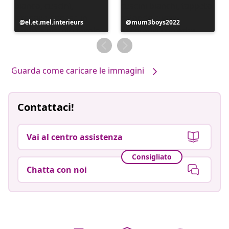
Post
el.et.mel.interieurs
Post
mum3boys2022
pubblicato
pubblicato
da
da
Guarda come caricare le immagini
Contattaci!
Vai al centro assistenza
Consigliato
Chatta con noi