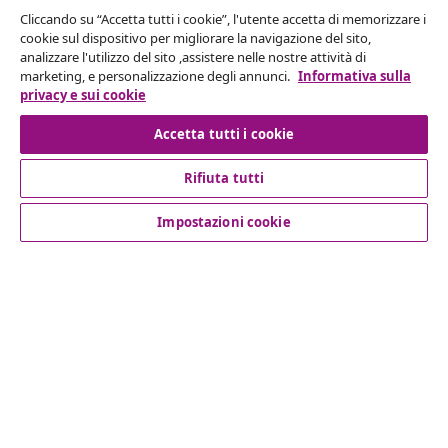
Cliccando su “Accetta tutti i cookie”, l'utente accetta di memorizzare i
Recesso dal contratto
cookie sul dispositivo per migliorare la navigazione del sito,
analizzare l'utilizzo del sito ,assistere nelle nostre attività di
Invia una richiesta di recesso per il tuo ordine.
marketing, e personalizzazione degli annunci.
Informativa sulla
privacy e sui cookie
Recesso dal contratto
Accetta tutti i cookie
Rifiuta tutti
Servizio clienti
Impostazioni cookie
Aziende
vidaXL
Scopri di più