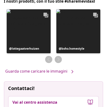
I nostri prodotti, con il tuo stile #sharemevidaxl
Post
lottegaatverhuizen
Post
boho.homestyle
pubblicato
pubblicato
da
da
Guarda come caricare le immagini
Contattaci!
Vai al centro assistenza