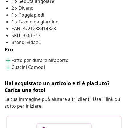
1 x Seduta angolare
2 x Divano
1 x Poggiapiedi
1 x Tavolo da giardino
EAN: 8721288414328
SKU: 3361313
Brand: vidaXL
Pro
Fatto per durare all'aperto
Cuscini Comodi
Hai acquistato un articolo e ti è piaciuto?
Carica una foto!
La tua immagine può aiutare altri clienti. Usa il link qui
sotto per iniziare.