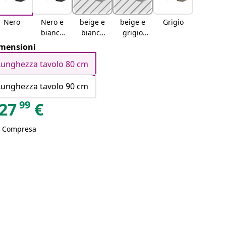
Nero
Nero e
beige e
beige e
Grigio
bianco
bianco
grigio
crema
crema
chiaro
mensioni
Lunghezza tavolo 80 cm
Lunghezza tavolo 90 cm
99
27
€
A Compresa