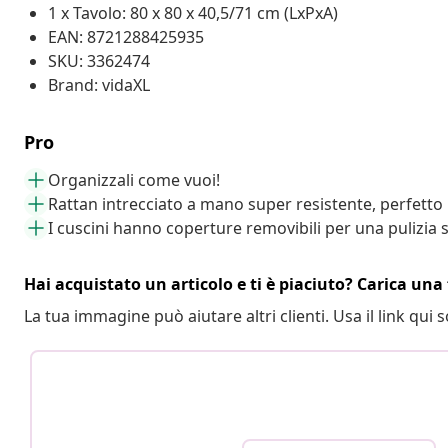
1 x Tavolo: 80 x 80 x 40,5/71 cm (LxPxA)
EAN: 8721288425935
SKU: 3362474
Brand: vidaXL
Pro
Organizzali come vuoi!
Rattan intrecciato a mano super resistente, perfetto 
I cuscini hanno coperture removibili per una pulizia 
Hai acquistato un articolo e ti è piaciuto? Carica una 
La tua immagine può aiutare altri clienti. Usa il link qui s