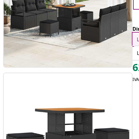
Di
6
IV