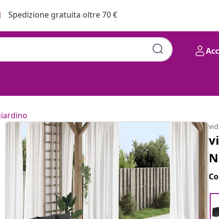
Spedizione gratuita oltre 70 €
Ac
giardino
vi
v
N
Co