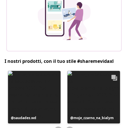
I nostri prodotti, con il tuo stile #sharemevidaxl
Post
saudades.wd
Post
moje_czarno_na_bialym
pubblicato
pubblicato