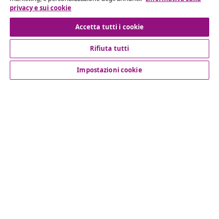
privacy e sui cookie
Recesso dal contratto
Accetta tutti i cookie
Rifiuta tutti
Servizio clienti
Impostazioni cookie
Aziende
vidaXL
Scopri di più