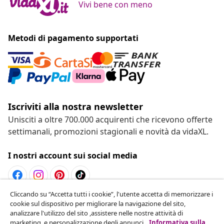
Vivi bene con meno
Metodi di pagamento supportati
Iscriviti alla nostra newsletter
Unisciti a oltre 700.000 acquirenti che ricevono offerte
settimanali, promozioni stagionali e novità da vidaXL.
I nostri account sui social media
Cliccando su “Accetta tutti i cookie”, l'utente accetta di memorizzare i
Recesso dal contratto
cookie sul dispositivo per migliorare la navigazione del sito,
analizzare l'utilizzo del sito ,assistere nelle nostre attività di
Invia una richiesta di recesso per il tuo ordine.
marketing, e personalizzazione degli annunci.
Informativa sulla