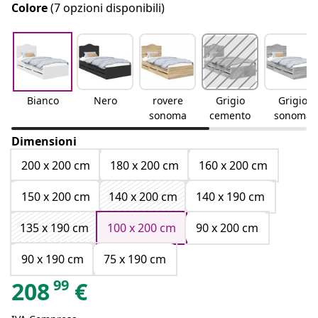
Colore
(7 opzioni disponibili)
Bianco
Nero
rovere
Grigio
Grigio
sonoma
cemento
sonoma
Dimensioni
200 x 200 cm
180 x 200 cm
160 x 200 cm
150 x 200 cm
140 x 200 cm
140 x 190 cm
135 x 190 cm
100 x 200 cm
90 x 200 cm
90 x 190 cm
75 x 190 cm
99
208
€