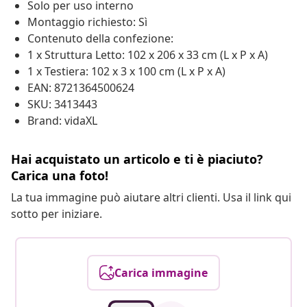
Solo per uso interno
Montaggio richiesto: Sì
Contenuto della confezione:
1 x Struttura Letto: 102 x 206 x 33 cm (L x P x A)
1 x Testiera: 102 x 3 x 100 cm (L x P x A)
EAN: 8721364500624
SKU: 3413443
Brand: vidaXL
Hai acquistato un articolo e ti è piaciuto?
Carica una foto!
La tua immagine può aiutare altri clienti. Usa il link qui
sotto per iniziare.
Carica immagine