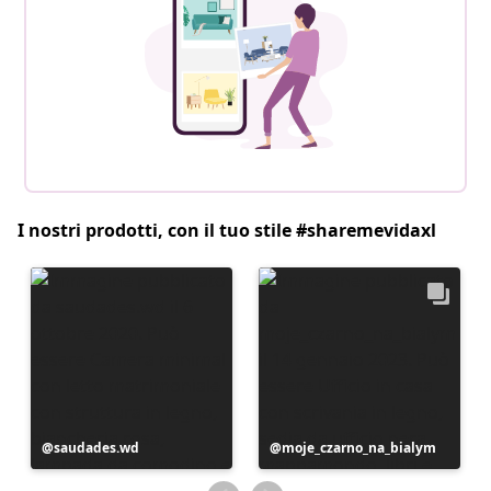
I nostri prodotti, con il tuo stile #sharemevidaxl
Post
saudades.wd
Post
moje_czarno_na_bialym
pubblicato
pubblicato
da
da