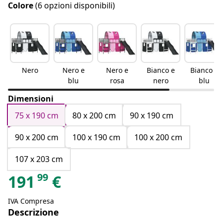
Colore
(6 opzioni disponibili)
Nero
Nero e
Nero e
Bianco e
Bianco e
blu
rosa
nero
blu
Dimensioni
75 x 190 cm
80 x 200 cm
90 x 190 cm
90 x 200 cm
100 x 190 cm
100 x 200 cm
107 x 203 cm
99
191
€
IVA Compresa
Descrizione