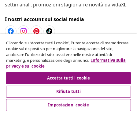
settimanali, promozioni stagionali e novità da vidaXL.
I nostri account sui social media
Cliccando su “Accetta tutti i cookie”, l'utente accetta di memorizzare i
Recesso dal contratto
cookie sul dispositivo per migliorare la navigazione del sito,
analizzare l'utilizzo del sito ,assistere nelle nostre attività di
Invia una richiesta di recesso per il tuo ordine.
marketing, e personalizzazione degli annunci.
Informativa sulla
privacy e sui cookie
Recesso dal contratto
Accetta tutti i cookie
Rifiuta tutti
Servizio clienti
Impostazioni cookie
Aziende
vidaXL