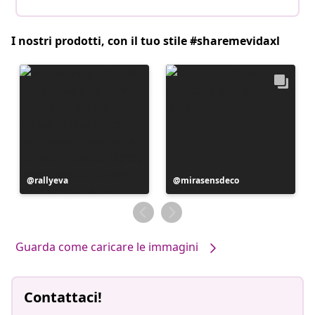
I nostri prodotti, con il tuo stile #sharemevidaxl
Post
rallyeva
Post
mirasensdeco
pubblicato
pubblicato
da
da
Guarda come caricare le immagini
Contattaci!