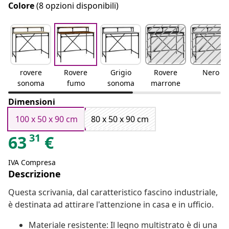
Colore
(8 opzioni disponibili)
rovere
Rovere
Grigio
Rovere
Nero
sonoma
fumo
sonoma
marrone
Dimensioni
100 x 50 x 90 cm
80 x 50 x 90 cm
31
63
€
IVA Compresa
Descrizione
Questa scrivania, dal caratteristico fascino industriale,
è destinata ad attirare l'attenzione in casa e in ufficio.
Materiale resistente: Il legno multistrato è di una