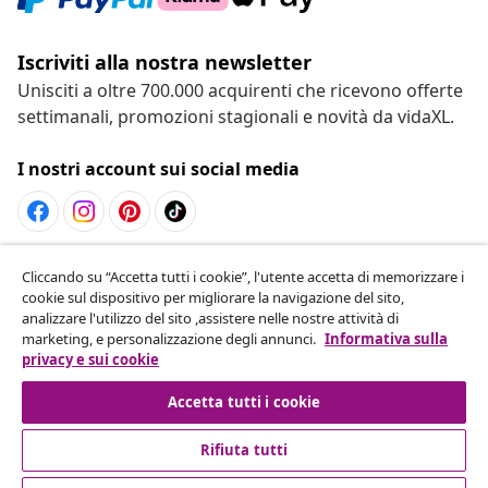
Iscriviti alla nostra newsletter
Unisciti a oltre 700.000 acquirenti che ricevono offerte
settimanali, promozioni stagionali e novità da vidaXL.
I nostri account sui social media
Recesso dal contratto
Cliccando su “Accetta tutti i cookie”, l'utente accetta di memorizzare i
cookie sul dispositivo per migliorare la navigazione del sito,
Invia una richiesta di recesso per il tuo ordine.
analizzare l'utilizzo del sito ,assistere nelle nostre attività di
marketing, e personalizzazione degli annunci.
Informativa sulla
Recesso dal contratto
privacy e sui cookie
Accetta tutti i cookie
Rifiuta tutti
Servizio clienti