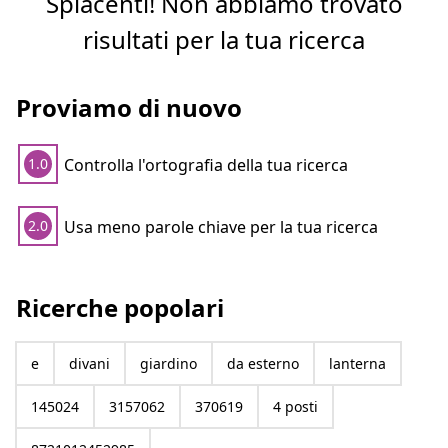
Spiacenti! Non abbiamo trovato
risultati per la tua ricerca
Proviamo di nuovo
Controlla l'ortografia della tua ricerca
1.0
Usa meno parole chiave per la tua ricerca
2.0
Ricerche popolari
e
divani
giardino
da esterno
lanterna
145024
3157062
370619
4 posti