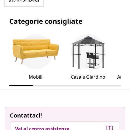
8721012452985
Categorie consigliate
Mobili
Casa e Giardino
Artico
Contattaci!
Vai al centro assistenza