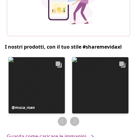
I nostri prodotti, con il tuo stile #sharemevidaxl
Post
muca_roan
pubblicato
da
Guarda come caricare le immagini