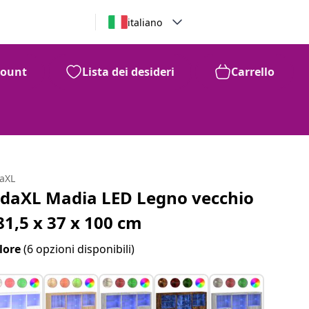
italiano
count
Lista dei desideri
Carrello
daXL
idaXL Madia LED Legno vecchio
81,5 x 37 x 100 cm
lore
(6 opzioni disponibili)