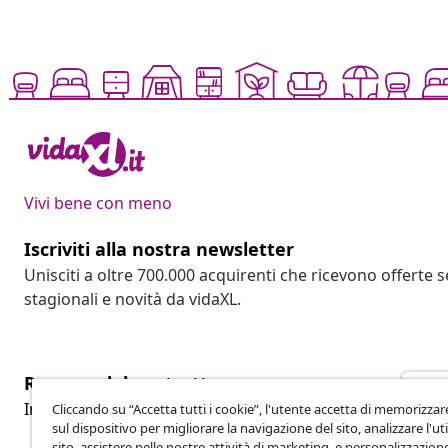
Vivi bene con meno
Iscriviti alla nostra newsletter
Unisciti a oltre 700.000 acquirenti che ricevono offerte 
stagionali e novità da vidaXL.
Recesso dal contratto
Rec
Invia una richiesta di recesso per il tuo ordine.
Cliccando su “Accetta tutti i cookie”, l'utente accetta di memorizzar
sul dispositivo per migliorare la navigazione del sito, analizzare l'uti
sito ,assistere nelle nostre attività di marketing, e personalizzazion