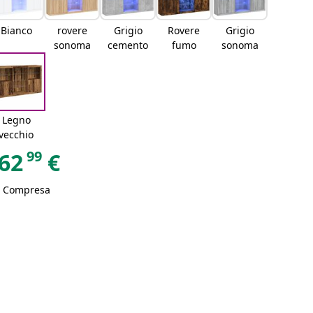
Bianco
rovere
Grigio
Rovere
Grigio
sonoma
cemento
fumo
sonoma
Legno
vecchio
99
62
€
A Compresa