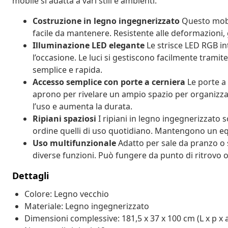
mobile si adatta a vari stili e ambienti.
Costruzione in legno ingegnerizzato
Questo mobil
facile da mantenere. Resistente alle deformazioni, 
Illuminazione LED elegante
Le strisce LED RGB int
l’occasione. Le luci si gestiscono facilmente tram
semplice e rapida.
Accesso semplice con porte a cerniera
Le porte a 
aprono per rivelare un ampio spazio per organizzare 
l’uso e aumenta la durata.
Ripiani spaziosi
I ripiani in legno ingegnerizzato 
ordine quelli di uso quotidiano. Mantengono un equi
Uso multifunzionale
Adatto per sale da pranzo o 
diverse funzioni. Può fungere da punto di ritrovo o
Dettagli
Colore: Legno vecchio
Materiale: Legno ingegnerizzato
Dimensioni complessive: 181,5 x 37 x 100 cm (L x p x 