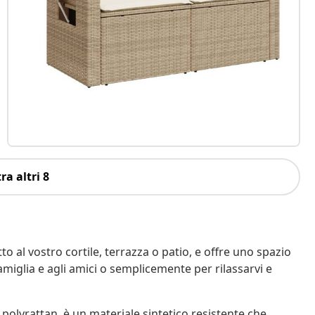
ra altri 8
o al vostro cortile, terrazza o patio, e offre uno spazio
amiglia e agli amici o semplicemente per rilassarvi e
 polyrattan, è un materiale sintetico resistente che