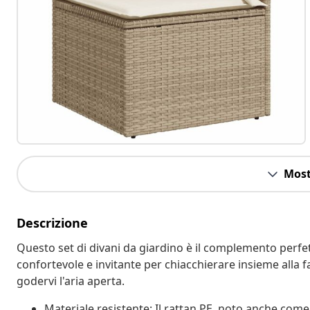
Most
Descrizione
Questo set di divani da giardino è il complemento perfett
confortevole e invitante per chiacchierare insieme alla f
godervi l'aria aperta.
Materiale resistente: Il rattan PE, noto anche come