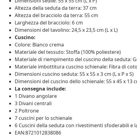
Dimensioni sedile: 55 x 55 cm (L x P)
Altezza della seduta da terra: 37 cm
Altezza del bracciolo da terra: 55 cm
Larghezza del bracciolo: 6 cm
Dimensioni del tavolino: 24,5 x 23,5 cm (L x L)
Cuscino:
Colore: Bianco crema
Materiale del tessuto: Stoffa (100% poliestere)
Materiale di riempimento del cuscino della seduta
Materiale imbottitura cuscino schienale: Fibra di cot
Dimensioni cuscino seduta: 55 x 55 x 3 cm (L x P x S)
Dimensioni del cuscino dello schienale: 55 x 45 x 13 cm
La consegna include:
1 Divano angolare
3 Divani centrali
2 Poltrone
7 cuscini per lo schienale
6 Cuscini della seduta con rivestimenti sfoderabili e l
EAN:8721012838086