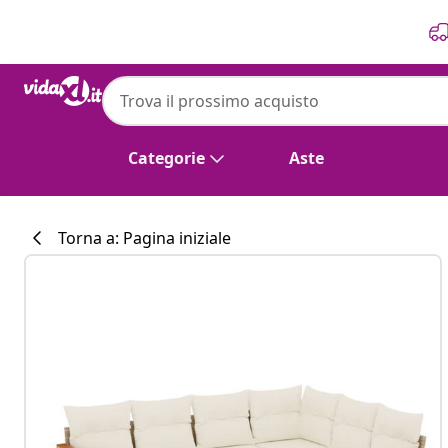
Precedente
Prossimo
vidaXL
vidaXL Set Divano da Giardino 6 pz con Cu
Categorie
Aste
Torna a: Pagina iniziale