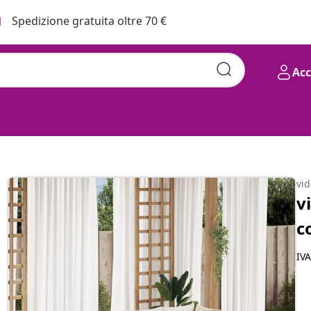
Spedizione gratuita oltre 70 €
Ac
scini Beige in Polyrattan
vi
v
c
IV