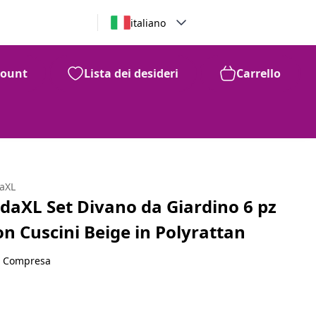
italiano
count
Lista dei desideri
Carrello
daXL
idaXL Set Divano da Giardino 6 pz
on Cuscini Beige in Polyrattan
A Compresa