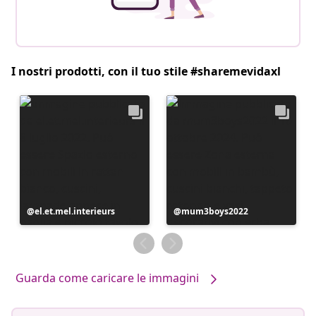
I nostri prodotti, con il tuo stile #sharemevidaxl
Post
el.et.mel.interieurs
Post
mum3boys2022
pubblicato
pubblicato
da
da
Guarda come caricare le immagini