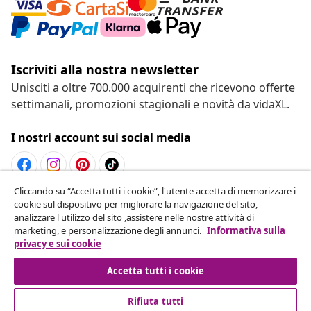
Iscriviti alla nostra newsletter
Unisciti a oltre 700.000 acquirenti che ricevono offerte
settimanali, promozioni stagionali e novità da vidaXL.
I nostri account sui social media
Cliccando su “Accetta tutti i cookie”, l'utente accetta di memorizzare i
Recesso dal contratto
cookie sul dispositivo per migliorare la navigazione del sito,
analizzare l'utilizzo del sito ,assistere nelle nostre attività di
Invia una richiesta di recesso per il tuo ordine.
marketing, e personalizzazione degli annunci.
Informativa sulla
privacy e sui cookie
Recesso dal contratto
Accetta tutti i cookie
Rifiuta tutti