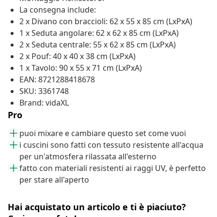
La consegna include:
2 x Divano con braccioli: 62 x 55 x 85 cm (LxPxA)
1 x Seduta angolare: 62 x 62 x 85 cm (LxPxA)
2 x Seduta centrale: 55 x 62 x 85 cm (LxPxA)
2 x Pouf: 40 x 40 x 38 cm (LxPxA)
1 x Tavolo: 90 x 55 x 71 cm (LxPxA)
EAN: 8721288418678
SKU: 3361748
Brand: vidaXL
Pro
puoi mixare e cambiare questo set come vuoi
i cuscini sono fatti con tessuto resistente all'acqua
per un'atmosfera rilassata all'esterno
fatto con materiali resistenti ai raggi UV, è perfetto
per stare all'aperto
Hai acquistato un articolo e ti è piaciuto?