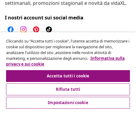
settimanali, promozioni stagionali e novità da vidaXL.
I nostri account sui social media
Cliccando su “Accetta tutti i cookie”, l'utente accetta di memorizzare i
Recesso dal contratto
cookie sul dispositivo per migliorare la navigazione del sito,
analizzare l'utilizzo del sito ,assistere nelle nostre attività di
Invia una richiesta di recesso per il tuo ordine.
marketing, e personalizzazione degli annunci.
Informativa sulla
privacy e sui cookie
Recesso dal contratto
Accetta tutti i cookie
Rifiuta tutti
Servizio clienti
Impostazioni cookie
Aziende
vidaXL