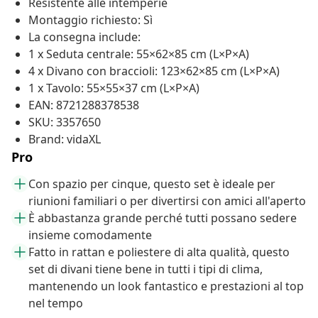
Resistente alle intemperie
Montaggio richiesto: Sì
La consegna include:
1 x Seduta centrale: 55×62×85 cm (L×P×A)
4 x Divano con braccioli: 123×62×85 cm (L×P×A)
1 x Tavolo: 55×55×37 cm (L×P×A)
EAN: 8721288378538
SKU: 3357650
Brand: vidaXL
Pro
Con spazio per cinque, questo set è ideale per
riunioni familiari o per divertirsi con amici all'aperto
È abbastanza grande perché tutti possano sedere
insieme comodamente
Fatto in rattan e poliestere di alta qualità, questo
set di divani tiene bene in tutti i tipi di clima,
mantenendo un look fantastico e prestazioni al top
nel tempo