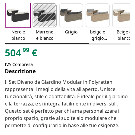
Nero e
Marrone
Grigio
beige e
Beige e
bianco
e bianco
grigio
bianco
chiaro
99
504
€
IVA Compresa
Descrizione
Il Set Divano da Giardino Modular in Polyrattan
rappresenta il meglio della vita all'aperto. Unisce
funzionalità, stile e adattabilità. È ideale per il giardino
e la terrazza, e si integra facilmente in diversi stili.
Questo set è perfetto per chi ama personalizzare il
proprio spazio, grazie al suo telaio modulare che
permette di configurarlo in base alle tue esigenze.