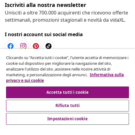
Iscriviti alla nostra newsletter
Unisciti a oltre 700.000 acquirenti che ricevono offerte
settimanali, promozioni stagionali e novità da vidaXL.
I nostri account sui social media
Cliccando su “Accetta tutti i cookie”, l'utente accetta di memorizzare i
Recesso dal contratto
cookie sul dispositivo per migliorare la navigazione del sito,
analizzare l'utilizzo del sito ,assistere nelle nostre attività di
Invia una richiesta di recesso per il tuo ordine.
marketing, e personalizzazione degli annunci.
Informativa sulla
privacy e sui cookie
Recesso dal contratto
Accetta tutti i cookie
Rifiuta tutti
Servizio clienti
Impostazioni cookie
Aziende