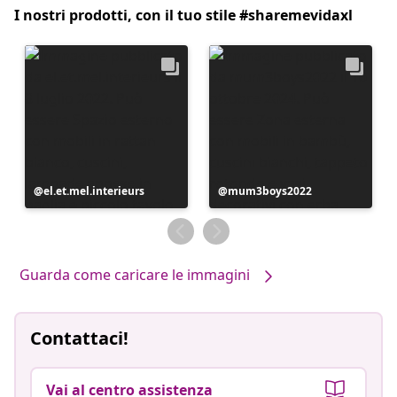
I nostri prodotti, con il tuo stile #sharemevidaxl
Post
el.et.mel.interieurs
Post
mum3boys2022
pubblicato
pubblicato
da
da
Guarda come caricare le immagini
Contattaci!
Vai al centro assistenza