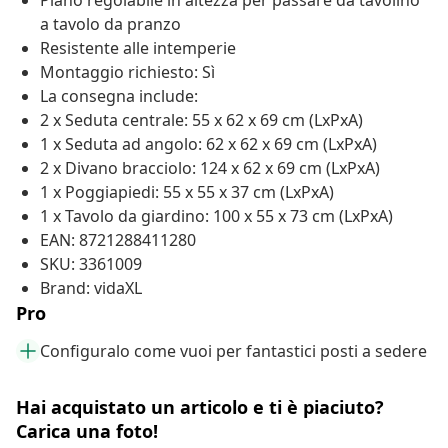
Piano regolabile in altezza per passare da tavolino
a tavolo da pranzo
Resistente alle intemperie
Montaggio richiesto: Sì
La consegna include:
2 x Seduta centrale: 55 x 62 x 69 cm (LxPxA)
1 x Seduta ad angolo: 62 x 62 x 69 cm (LxPxA)
2 x Divano bracciolo: 124 x 62 x 69 cm (LxPxA)
1 x Poggiapiedi: 55 x 55 x 37 cm (LxPxA)
1 x Tavolo da giardino: 100 x 55 x 73 cm (LxPxA)
EAN: 8721288411280
SKU: 3361009
Brand: vidaXL
Pro
Configuralo come vuoi per fantastici posti a sedere
Hai acquistato un articolo e ti è piaciuto?
Carica una foto!