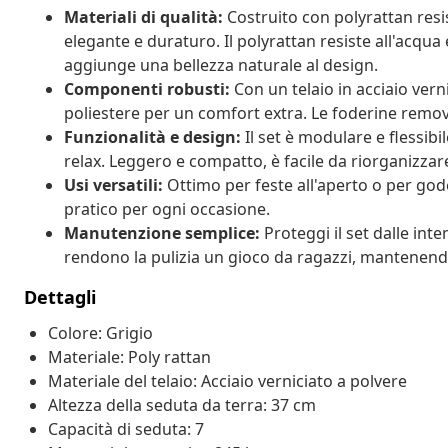
Materiali di qualità:
Costruito con polyrattan resis
elegante e duraturo. Il polyrattan resiste all'acqua
aggiunge una bellezza naturale al design.
Componenti robusti:
Con un telaio in acciaio verni
poliestere per un comfort extra. Le foderine removi
Funzionalità e design:
Il set è modulare e flessibi
relax. Leggero e compatto, è facile da riorganizzar
Usi versatili:
Ottimo per feste all'aperto o per go
pratico per ogni occasione.
Manutenzione semplice:
Proteggi il set dalle in
rendono la pulizia un gioco da ragazzi, mantenendo
Dettagli
Colore: Grigio
Materiale: Poly rattan
Materiale del telaio: Acciaio verniciato a polvere
Altezza della seduta da terra: 37 cm
Capacità di seduta: 7