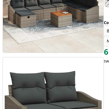
Co
B
6
IV