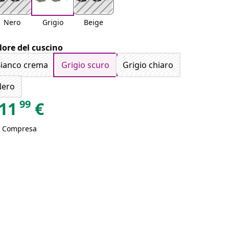
Nero
Grigio
Beige
lore del cuscino
ianco crema
Grigio scuro
Grigio chiaro
Nero
99
11
€
A Compresa