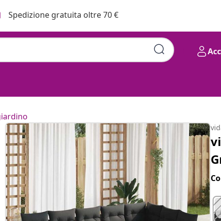
Spedizione gratuita oltre 70 €
Ac
giardino
vi
v
G
Co