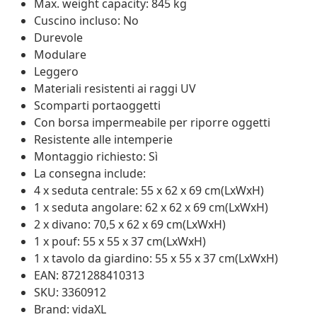
Max. weight capacity: 845 kg
Cuscino incluso: No
Durevole
Modulare
Leggero
Materiali resistenti ai raggi UV
Scomparti portaoggetti
Con borsa impermeabile per riporre oggetti
Resistente alle intemperie
Montaggio richiesto: Sì
La consegna include:
4 x seduta centrale: 55 x 62 x 69 cm(LxWxH)
1 x seduta angolare: 62 x 62 x 69 cm(LxWxH)
2 x divano: 70,5 x 62 x 69 cm(LxWxH)
1 x pouf: 55 x 55 x 37 cm(LxWxH)
1 x tavolo da giardino: 55 x 55 x 37 cm(LxWxH)
EAN: 8721288410313
SKU: 3360912
Brand: vidaXL