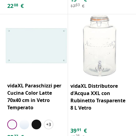
22
€
63
08
17
€
vidaXL Paraschizzi per
vidaXL Distributore
Cucina Color Latte
d'Acqua XXL con
70x40 cm in Vetro
Rubinetto Trasparente
Temperato
8 L Vetro
+3
39
€
91
25