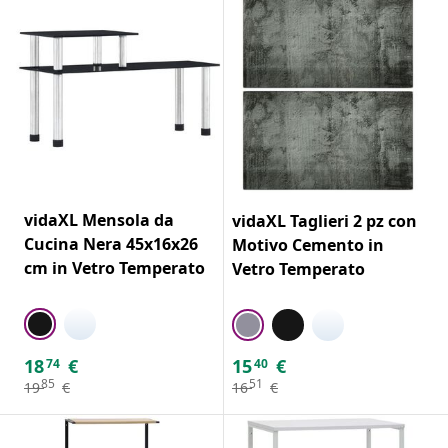
vidaXL Mensola da
vidaXL Taglieri 2 pz con
Cucina Nera 45x16x26
Motivo Cemento in
cm in Vetro Temperato
Vetro Temperato
18
€
15
€
74
40
85
51
19
€
16
€