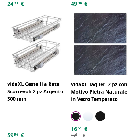
24
€
49
€
31
94
vidaXL Cestelli a Rete
vidaXL Taglieri 2 pz con
Scorrevoli 2 pz Argento
Motivo Pietra Naturale
300 mm
in Vetro Temperato
16
€
51
59
€
63
96
17
€