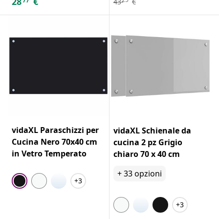
28
€
77
43
€
vidaXL Paraschizzi per
vidaXL Schienale da
Cucina Nero 70x40 cm
cucina 2 pz Grigio
in Vetro Temperato
chiaro 70 x 40 cm
+
33
opzioni
+3
+3