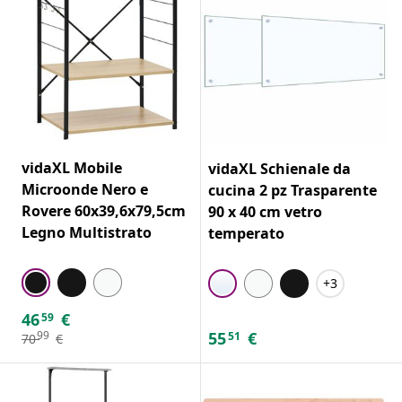
vidaXL Mobile
vidaXL Schienale da
Microonde Nero e
cucina 2 pz Trasparente
Rovere 60x39,6x79,5cm
90 x 40 cm vetro
Legno Multistrato
temperato
+3
46
€
59
55
€
99
51
70
€