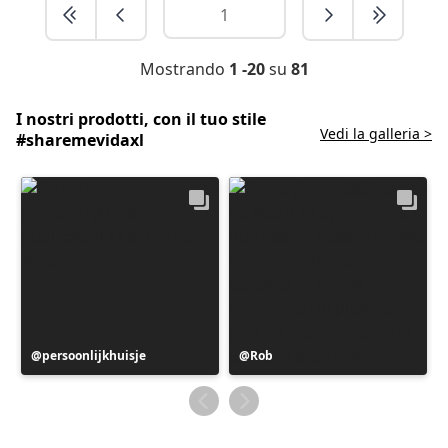
Mostrando
1 -20
su
81
I nostri prodotti, con il tuo stile
Vedi la galleria >
#sharemevidaxl
Post
persoonlijkhuisje
Post
Rob
pubblicato
pubblicato
da
da