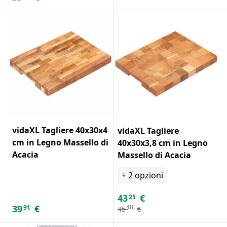
vidaXL Tagliere 40x30x4
vidaXL Tagliere
cm in Legno Massello di
40x30x3,8 cm in Legno
Acacia
Massello di Acacia
+
2
opzioni
43
€
25
39
€
48
91
45
€