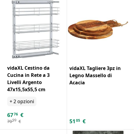
vidaXL Cestino da
vidaXL Tagliere 3pz in
Cucina in Rete a 3
Legno Massello di
Livelli Argento
Acacia
47x15,5x55,5 cm
+
2
opzioni
67
€
76
51
€
99
05
70
€