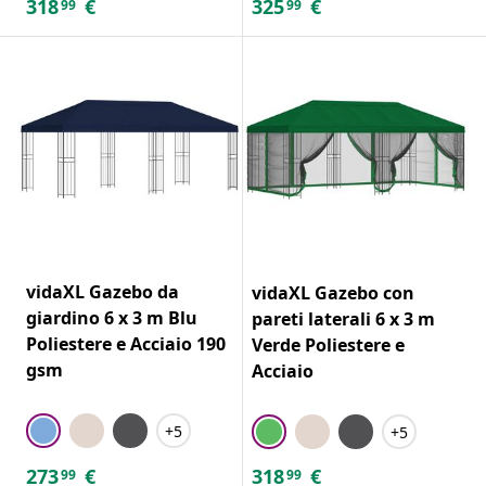
318
€
325
€
99
99
vidaXL Gazebo da
vidaXL Gazebo con
giardino 6 x 3 m Blu
pareti laterali 6 x 3 m
Poliestere e Acciaio 190
Verde Poliestere e
gsm
Acciaio
+5
+5
273
€
318
€
99
99