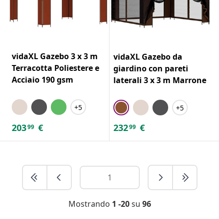
vidaXL Gazebo 3 x 3 m
vidaXL Gazebo da
Terracotta Poliestere e
giardino con pareti
Acciaio 190 gsm
laterali 3 x 3 m Marrone
+5
+5
203
€
232
€
99
99
Mostrando
1 -20
su
96