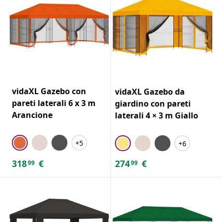
vidaXL Gazebo con
vidaXL Gazebo da
pareti laterali 6 x 3 m
giardino con pareti
Arancione
laterali 4 × 3 m Giallo
+5
+6
318
€
274
€
99
99