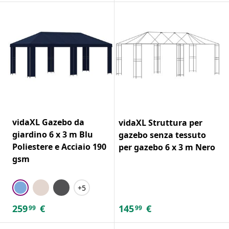
vidaXL Gazebo da
vidaXL Struttura per
giardino 6 x 3 m Blu
gazebo senza tessuto
Poliestere e Acciaio 190
per gazebo 6 x 3 m Nero
gsm
+5
259
€
145
€
99
99