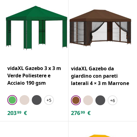
vidaXL Gazebo 3 x 3 m
vidaXL Gazebo da
Verde Poliestere e
giardino con pareti
Acciaio 190 gsm
laterali 4 × 3 m Marrone
+5
+6
203
€
276
€
99
99