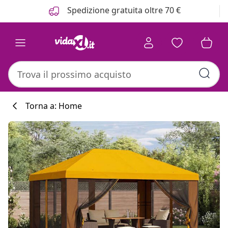
Precedente
Prossimo
Spedizione gratuita oltre 70 €
Torna a: Home