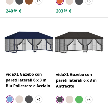
+6
+5
240
€
203
€
99
99
vidaXL Gazebo con
vidaXL Gazebo con
pareti laterali 6 x 3 m
pareti laterali 6 x 3 m
Blu Poliestere e Acciaio
Antracite
+5
+5