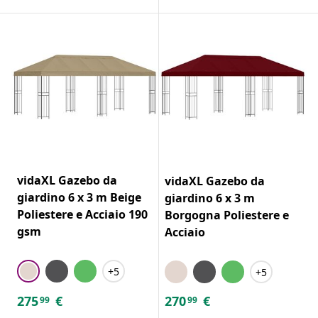
vidaXL Gazebo da
vidaXL Gazebo da
giardino 6 x 3 m Beige
giardino 6 x 3 m
Poliestere e Acciaio 190
Borgogna Poliestere e
gsm
Acciaio
+5
+5
275
€
270
€
99
99