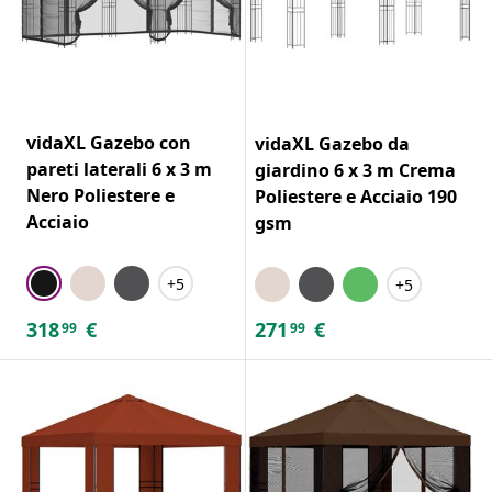
vidaXL Gazebo con
vidaXL Gazebo da
pareti laterali 6 x 3 m
giardino 6 x 3 m Crema
Nero Poliestere e
Poliestere e Acciaio 190
Acciaio
gsm
+5
+5
318
€
271
€
99
99