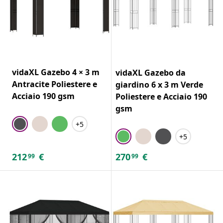
vidaXL Gazebo 4 × 3 m
vidaXL Gazebo da
Antracite Poliestere e
giardino 6 x 3 m Verde
Acciaio 190 gsm
Poliestere e Acciaio 190
gsm
+5
+5
212
€
270
€
99
99