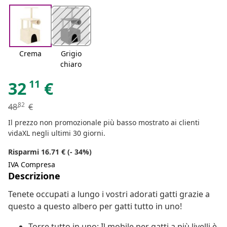
Crema
Grigio
chiaro
11
32
€
82
48
€
Il prezzo non promozionale più basso mostrato ai clienti
vidaXL negli ultimi 30 giorni.
Risparmi 16.71 € (- 34%)
IVA Compresa
Descrizione
Tenete occupati a lungo i vostri adorati gatti grazie a
questo a questo albero per gatti tutto in uno!
Torre tutto in uno: Il mobile per gatti a più livelli è