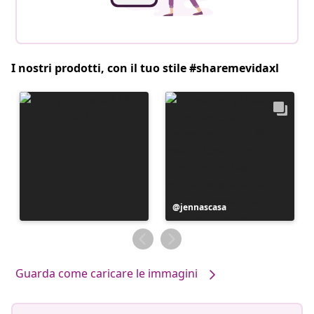
I nostri prodotti, con il tuo stile #sharemevidaxl
Post
jennascasa
pubblicato
da
Guarda come caricare le immagini