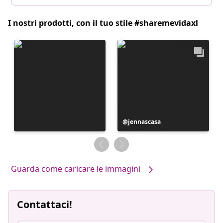
I nostri prodotti, con il tuo stile #sharemevidaxl
Post
jennascasa
pubblicato
da
Guarda come caricare le immagini
Contattaci!