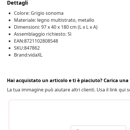
Dettagli
Colore: Grigio sonoma
Materiale: legno multistrato, metallo
Dimensioni: 97 x 40 x 180 cm (L x L x A)
Assemblaggio richiesto: Sì
EAN:8721102808548
SKU:847862
Brand:vidaXL
Hai acquistato un articolo e ti è piaciuto? Carica una 
La tua immagine può aiutare altri clienti. Usa il link qui s