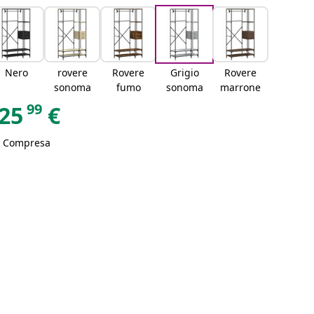
Nero
rovere
Rovere
Grigio
Rovere
sonoma
fumo
sonoma
marrone
99
25
€
A Compresa