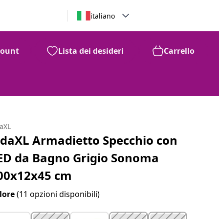
italiano
count
Lista dei desideri
Carrello
daXL
idaXL Armadietto Specchio con
ED da Bagno Grigio Sonoma
00x12x45 cm
lore
(11 opzioni disponibili)