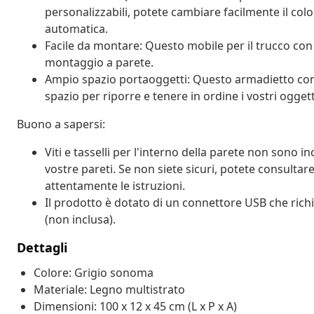
personalizzabili, potete cambiare facilmente il col
automatica.
Facile da montare: Questo mobile per il trucco con 
montaggio a parete.
Ampio spazio portaoggetti: Questo armadietto con 
spazio per riporre e tenere in ordine i vostri oggetti
Buono a sapersi:
Viti e tasselli per l'interno della parete non sono incl
vostre pareti. Se non siete sicuri, potete consultar
attentamente le istruzioni.
Il prodotto è dotato di un connettore USB che rich
(non inclusa).
Dettagli
Colore: Grigio sonoma
Materiale: Legno multistrato
Dimensioni: 100 x 12 x 45 cm (L x P x A)