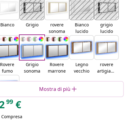
Bianco
Grigio
rovere
Bianco
grigio
sonoma
lucido
lucido
Rovere
Grigio
Rovere
Legno
rovere
fumo
sonoma
marrone
vecchio
artigiana
le
Mostra di più
99
2
€
Rovere
nero
A Compresa